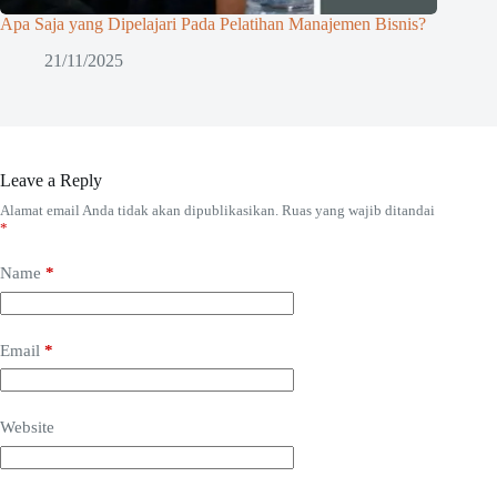
Apa Saja yang Dipelajari Pada Pelatihan Manajemen Bisnis?
21/11/2025
Leave a Reply
Alamat email Anda tidak akan dipublikasikan.
Ruas yang wajib ditandai
*
Name
*
Email
*
Website