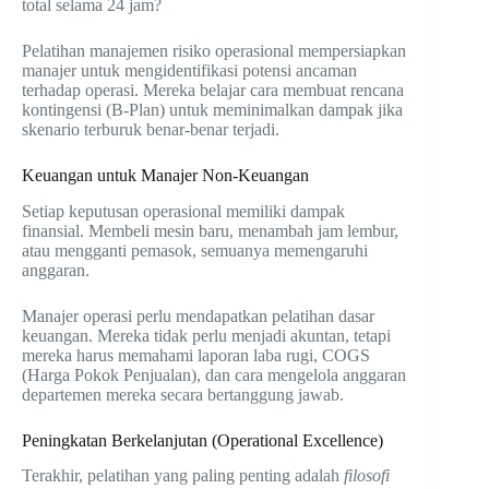
total selama 24 jam?
Pelatihan manajemen risiko operasional mempersiapkan
manajer untuk mengidentifikasi potensi ancaman
terhadap operasi. Mereka belajar cara membuat rencana
kontingensi (B-Plan) untuk meminimalkan dampak jika
skenario terburuk benar-benar terjadi.
Keuangan untuk Manajer Non-Keuangan
Setiap keputusan operasional memiliki dampak
finansial. Membeli mesin baru, menambah jam lembur,
atau mengganti pemasok, semuanya memengaruhi
anggaran.
Manajer operasi perlu mendapatkan pelatihan dasar
keuangan. Mereka tidak perlu menjadi akuntan, tetapi
mereka harus memahami laporan laba rugi, COGS
(Harga Pokok Penjualan), dan cara mengelola anggaran
departemen mereka secara bertanggung jawab.
Peningkatan Berkelanjutan (Operational Excellence)
Terakhir, pelatihan yang paling penting adalah
filosofi