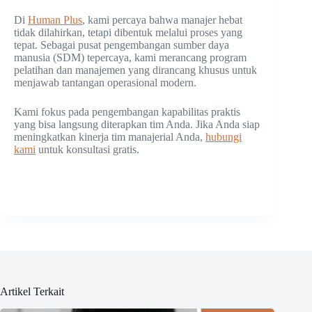
Di
Human Plus
, kami percaya bahwa manajer hebat
tidak dilahirkan, tetapi dibentuk melalui proses yang
tepat. Sebagai pusat pengembangan sumber daya
manusia (SDM) tepercaya, kami merancang program
pelatihan dan manajemen yang dirancang khusus untuk
menjawab tantangan operasional modern.
Kami fokus pada pengembangan kapabilitas praktis
yang bisa langsung diterapkan tim Anda. Jika Anda siap
meningkatkan kinerja tim manajerial Anda,
hubungi
kami
untuk konsultasi gratis.
Artikel Terkait