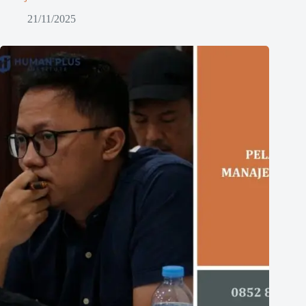
21/11/2025