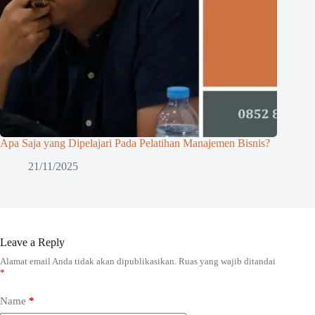
Apa Saja yang Dipelajari Pada Pelatihan Manajemen Bisnis?
21/11/2025
Leave a Reply
Alamat email Anda tidak akan dipublikasikan.
Ruas yang wajib ditandai
*
Name
*